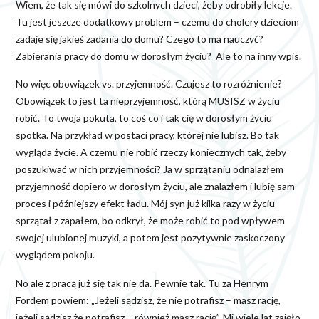
Wiem, że tak się mówi do szkolnych dzieci, żeby odrobiły lekcje.
Tu jest jeszcze dodatkowy problem – czemu do cholery dzieciom
zadaje się jakieś zadania do domu? Czego to ma nauczyć?
Zabierania pracy do domu w dorosłym życiu? Ale to na inny wpis.
No więc obowiązek vs. przyjemność. Czujesz to rozróżnienie?
Obowiązek to jest ta nieprzyjemność, którą MUSISZ w życiu
robić. To twoja pokuta, to coś co i tak cię w dorosłym życiu
spotka. Na przykład w postaci pracy, której nie lubisz. Bo tak
wygląda życie. A czemu nie robić rzeczy koniecznych tak, żeby
poszukiwać w nich przyjemności? Ja w sprzątaniu odnalazłem
przyjemność dopiero w dorosłym życiu, ale znalazłem i lubię sam
proces i późniejszy efekt ładu. Mój syn już kilka razy w życiu
sprzątał z zapałem, bo odkrył, że może robić to pod wpływem
swojej ulubionej muzyki, a potem jest pozytywnie zaskoczony
wyglądem pokoju.
No ale z pracą już się tak nie da. Pewnie tak. Tu za Henrym
Fordem powiem: „Jeżeli sądzisz, że nie potrafisz – masz rację,
jeżeli sądzisz że potrafisz – również masz rację”. Mi wiele lat zajęło