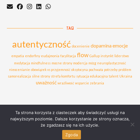
TAGI
autentyczność
dopamina
emocje
docenienie
flow
empatia
endorfiny
eudajmonia
facylitacja
Gallup
instynkt
liderstwo
medytacja
mindfulness
mocne strony
modercja
mózg
neuroplastyczność
nieocenianie
obowiązek vs przyjemność
oksytocyna
pochwała
potrzeby
problem
samorealizacja
silne strony
strefa komfortu
sytuacja edukacyjna
talent
Ukraina
uważność
wrażliwość
wsparcie
zebrania
Ta strona korzysta z ciasteczek aby świadczyć usługi na
najwyższym poziomie. Dalsze korzystanie ze strony oznacza,
że zgadzasz się na ich użycie.
Copyright 2026 Pracownia Przemysław Dziewitek
Zgoda