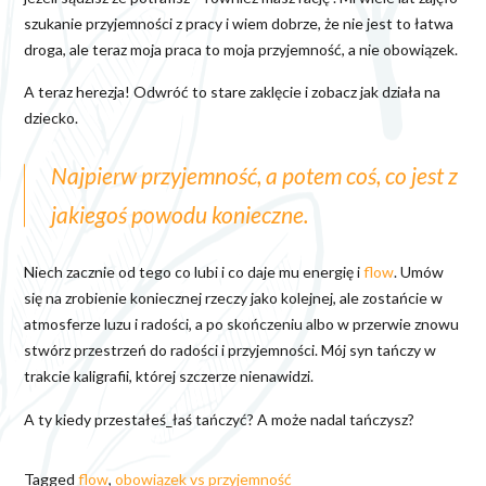
szukanie przyjemności z pracy i wiem dobrze, że nie jest to łatwa
droga, ale teraz moja praca to moja przyjemność, a nie obowiązek.
A teraz herezja! Odwróć to stare zaklęcie i zobacz jak działa na
dziecko.
Najpierw przyjemność, a potem coś, co jest z
jakiegoś powodu konieczne.
Niech zacznie od tego co lubi i co daje mu energię i
flow
. Umów
się na zrobienie koniecznej rzeczy jako kolejnej, ale zostańcie w
atmosferze luzu i radości, a po skończeniu albo w przerwie znowu
stwórz przestrzeń do radości i przyjemności. Mój syn tańczy w
trakcie kaligrafii, której szczerze nienawidzi.
A ty kiedy przestałeś_łaś tańczyć? A może nadal tańczysz?
Tagged
flow
,
obowiązek vs przyjemność