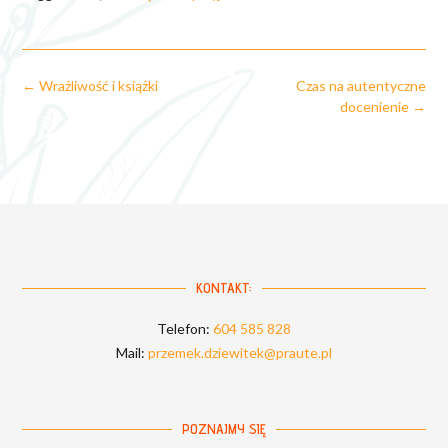
Post
←
Wrażliwość i książki
Czas na autentyczne
navigation
docenienie
→
KONTAKT:
Telefon:
604 585 828
Mail:
przemek.dziewitek@praute.pl
POZNAJMY SIĘ