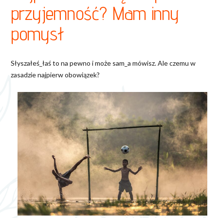
przyjemność? Mam inny
pomysł
Słyszałeś_łaś to na pewno i może sam_a mówisz. Ale czemu w
zasadzie najpierw obowiązek?