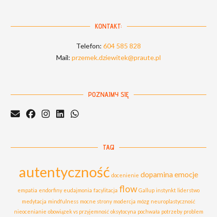
KONTAKT:
Telefon:
604 585 828
Mail:
przemek.dziewitek@praute.pl
POZNAJMY SIĘ
TAGI
autentyczność
dopamina
emocje
docenienie
flow
empatia
endorfiny
eudajmonia
facylitacja
Gallup
instynkt
liderstwo
medytacja
mindfulness
mocne strony
modercja
mózg
neuroplastyczność
nieocenianie
obowiązek vs przyjemność
oksytocyna
pochwała
potrzeby
problem